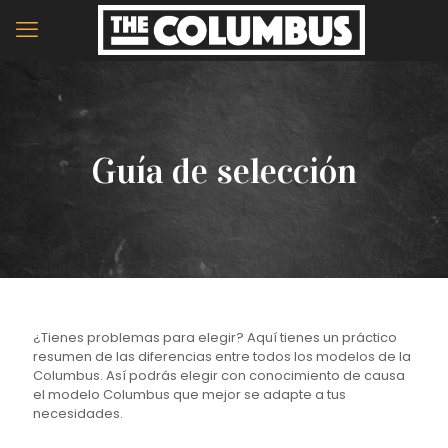
Guía de selección
¿Tienes problemas para elegir? Aquí tienes un práctico
resumen de las diferencias entre todos los modelos de la
Columbus. Así podrás elegir con conocimiento de causa
el modelo Columbus que mejor se adapte a tus
necesidades.