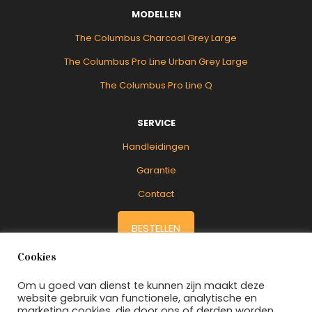
MODELLEN
The Columbus Charcoal Grey Large
The Columbus Pro Line Urban Grey Large
The Columbus Pro Line Q
SERVICE
Handleidingen
Garantie
Contact
BESTELLEN
Cookies
Om u goed van dienst te kunnen zijn maakt deze
website gebruik van functionele, analytische en
marketing cookies, die door ons of derden worden